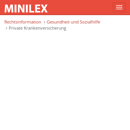
Toggl
navig
Direkt zum Inhalt
Rechtsinformation
Gesundheit und Sozialhilfe
Private Krankenversicherung