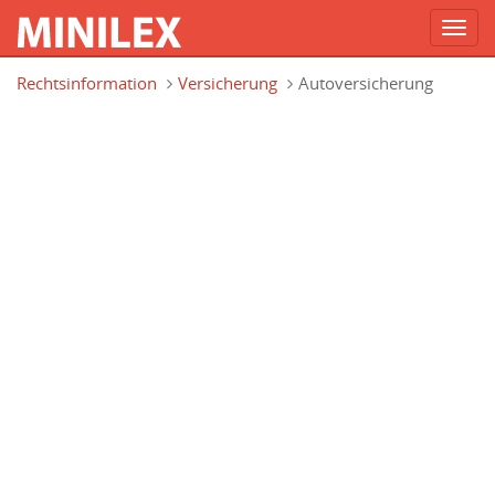
Toggl
navig
Direkt zum Inhalt
Rechtsinformation
Versicherung
Autoversicherung