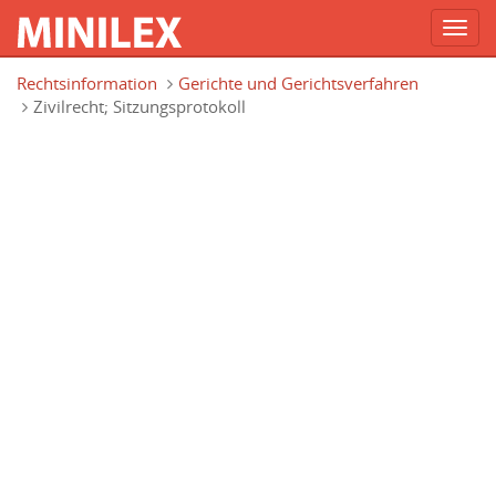
Toggl
navig
Direkt zum Inhalt
Rechtsinformation
Gerichte und Gerichtsverfahren
Zivilrecht; Sitzungsprotokoll