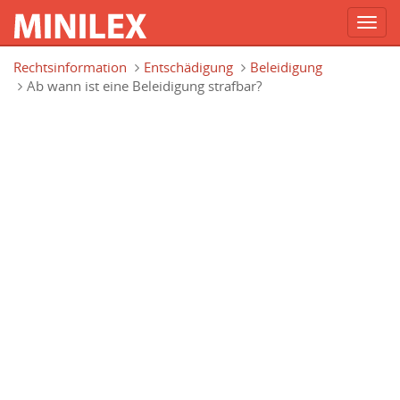
Toggl
navig
Direkt zum Inhalt
Rechtsinformation
Entschädigung
Beleidigung
Ab wann ist eine Beleidigung strafbar?