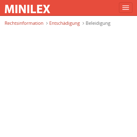
Toggl
navig
Direkt zum Inhalt
Rechtsinformation
Entschädigung
Beleidigung