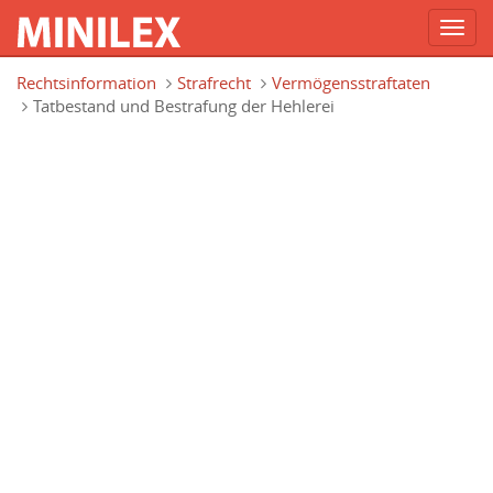
Toggl
navig
Direkt zum Inhalt
Rechtsinformation
Strafrecht
Vermögensstraftaten
Tatbestand und Bestrafung der Hehlerei