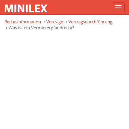
Toggl
navig
Direkt zum Inhalt
Rechtsinformation
Verträge
Vertragsdurchführung
Was ist ein Vermieterpfandrecht?