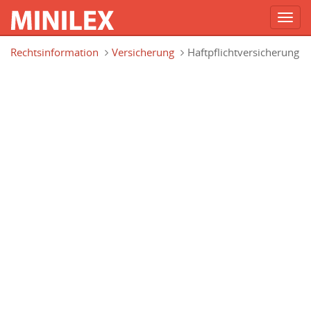
Toggl
navig
Direkt zum Inhalt
Rechtsinformation
Versicherung
Haftpflichtversicherung