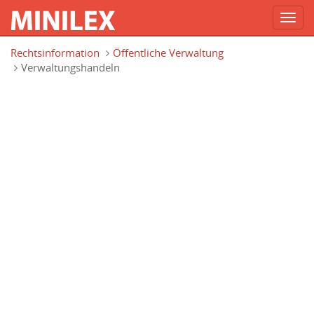
Toggl
navig
Direkt zum Inhalt
Rechtsinformation
Öffentliche Verwaltung
Verwaltungshandeln