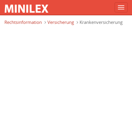
Toggl
navig
Direkt zum Inhalt
Rechtsinformation
Versicherung
Krankenversicherung