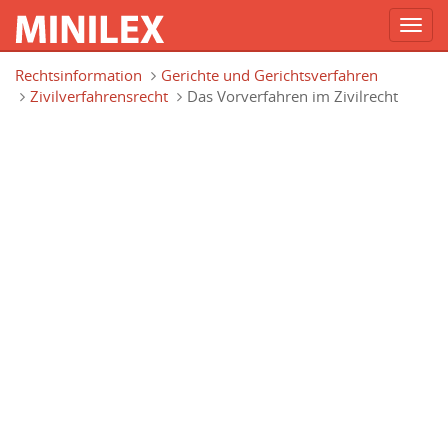
Toggl
navig
Direkt zum Inhalt
Rechtsinformation
Gerichte und Gerichtsverfahren
Zivilverfahrensrecht
Das Vorverfahren im Zivilrecht