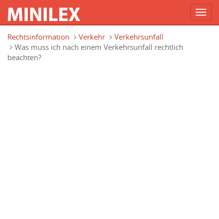
Toggl
navig
Direkt zum Inhalt
Rechtsinformation
Verkehr
Verkehrsunfall
Was muss ich nach einem Verkehrsunfall rechtlich
beachten?