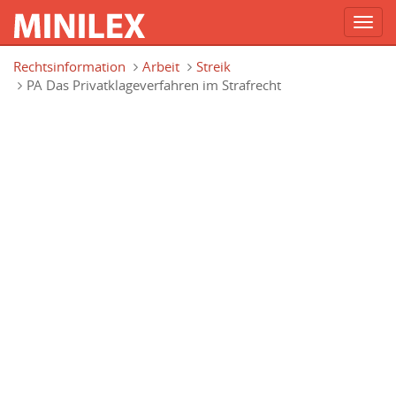
Toggl
navig
Direkt zum Inhalt
Rechtsinformation
Arbeit
Streik
PA Das Privatklageverfahren im Strafrecht