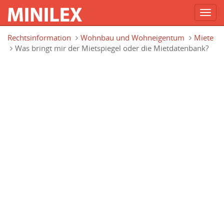
Toggl
navig
Direkt zum Inhalt
Rechtsinformation
Wohnbau und Wohneigentum
Miete
Was bringt mir der Mietspiegel oder die Mietdatenbank?