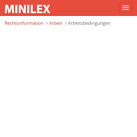
Toggl
navig
Direkt zum Inhalt
Rechtsinformation
Arbeit
Arbeitsbedingungen