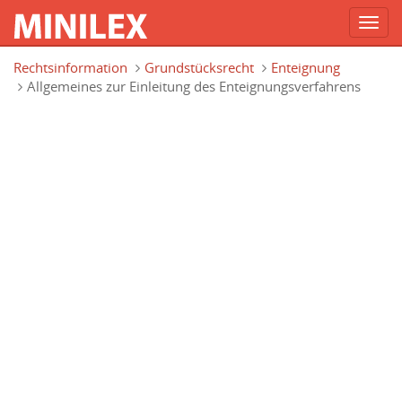
Toggl
navig
Direkt zum Inhalt
Rechtsinformation
Grundstücksrecht
Enteignung
Allgemeines zur Einleitung des Enteignungsverfahrens