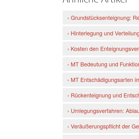
›
Grundstücksenteignung: Re
›
Hinterlegung und Verteilun
›
Kosten den Enteignungsver
›
MT Bedeutung und Funktio
›
MT Entschädigungsarten im
›
Rückenteignung und Entsch
›
Umlegungsverfahren: Ablauf
›
Veräußerungspflicht der G