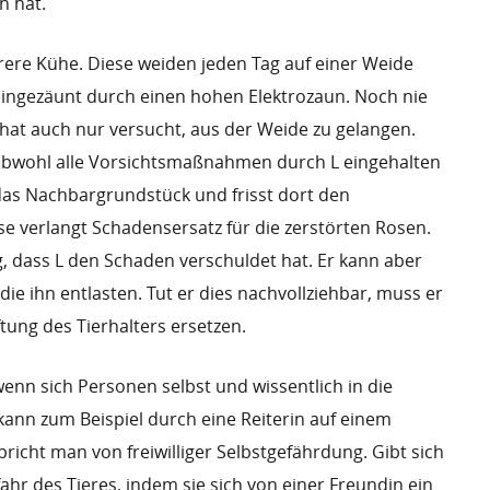
n hat.
hrere Kühe. Diese weiden jeden Tag auf einer Weide
eingezäunt durch einen hohen Elektrozaun. Noch nie
hat auch nur versucht, aus der Weide zu gelangen.
 obwohl alle Vorsichtsmaßnahmen durch L eingehalten
das Nachbargrundstück und frisst dort den
e verlangt Schadensersatz für die zerstörten Rosen.
g, dass L den Schaden verschuldet hat. Er kann aber
die ihn entlasten. Tut er dies nachvollziehbar, muss er
tung des Tierhalters ersetzen.
wenn sich Personen selbst und wissentlich in die
kann zum Beispiel durch eine Reiterin auf einem
richt man von freiwilliger Selbstgefährdung. Gibt sich
efahr des Tieres, indem sie sich von einer Freundin ein