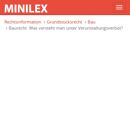
Toggl
navig
Direkt zum Inhalt
Rechtsinformation
Grundstücksrecht
Bau
Baurecht: Was versteht man unter Verunstaltungsverbot?