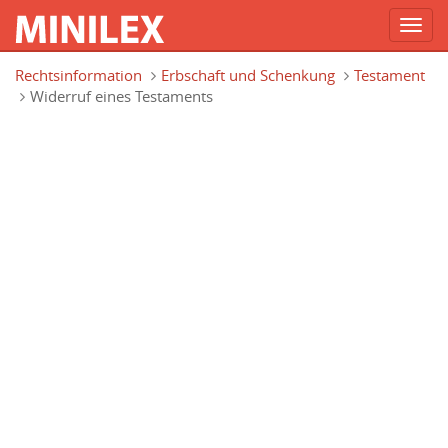
Toggl
navig
Direkt zum Inhalt
Rechtsinformation
Erbschaft und Schenkung
Testament
Widerruf eines Testaments