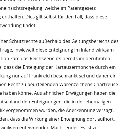
neinsichtsregelung, welche im Patentgesetz
enthalten. Dies gilt selbst für den Fall, dass diese
nwendung findet.
cher Schutzrechte außerhalb des Geltungsbereichs des
e Frage, inwieweit diese Enteignung im Inland wirksam
llation kam das Reichsgerichts bereits im berühmten
is, dass die Enteigung der Kartäusermönche durch ein
rkung nur auf Frankreich beschränkt sei und daher ein
n Recht zu beurteilenden Warenzeichens Chartreuse
lge haben könne. Aus ähnlichen Erwägungen haben die
utschland den Enteignungen, die in der ehemaligen
ik vorgenommen wurden, die Anerkennung versagt.
en, dass die Wirkung einer Enteignung dort aufhört,
eweiligen enteignenden Macht endet. Es ist zu