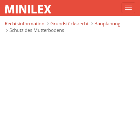
Toggl
navig
Direkt zum Inhalt
Rechtsinformation
Grundstücksrecht
Bauplanung
Schutz des Mutterbodens