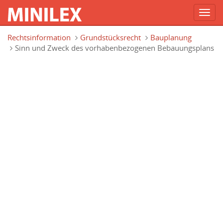
Toggl
navig
Direkt zum Inhalt
Rechtsinformation
Grundstücksrecht
Bauplanung
Sinn und Zweck des vorhabenbezogenen Bebauungsplans