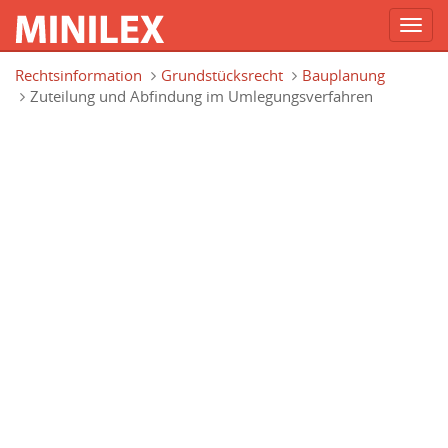
Toggl
navig
Direkt zum Inhalt
Rechtsinformation
Grundstücksrecht
Bauplanung
Zuteilung und Abfindung im Umlegungsverfahren