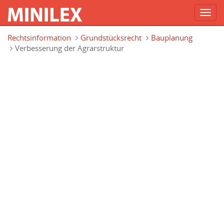
Toggl
navig
Direkt zum Inhalt
Rechtsinformation
Grundstücksrecht
Bauplanung
Verbesserung der Agrarstruktur